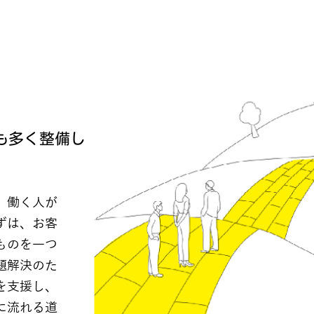
も多く整備し
、働く人が
ずは、お客
ものを一つ
題解決のた
を支援し、
に流れる道